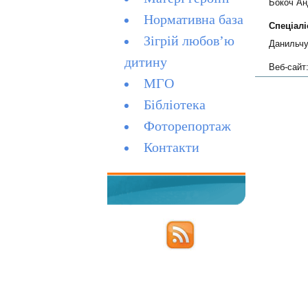
Бокоч Ан
Нормативна база
Спеціаліс
Зігрій любов’ю
Данильчу
дитину
Веб-сайт
МГО
Бібліотека
Фоторепортаж
Контакти