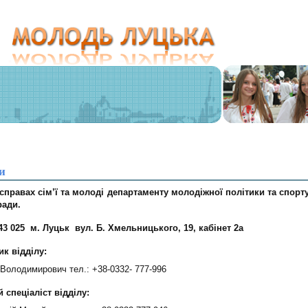
и
 справах сім’ї та молоді департаменту молодіжної політики та спорт
ради.
43 025 м. Луцьк вул. Б. Хмельницького, 19, кабінет 2а
к відділу:
р Володимирович тел.: +38-0332- 777-996
 спеціаліст відділу: