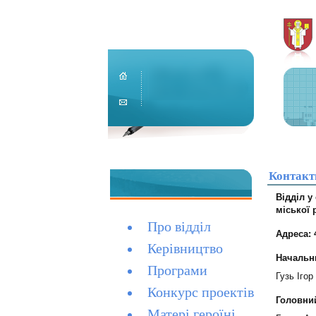
Контакт
Відділ у
міської 
Про відділ
Адреса: 
Керівництво
Начальни
Програми
Гузь Іго
Конкурс проектів
Головний
Матері героїні