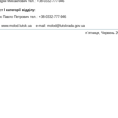
дрій Михайлович тел.: +38-0332-777-946
т I категорії відділу:
к Павло Петрович тел.: +38-0332-777-946
: www.molod.lutsk.ua e-mail: molod@lutskrada.gov.ua
п`ятниця, Червень 26